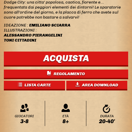
Dodge City: una citta' popolosa, caotica, fiorente e...
frequentata dai peggiori elementi dei dintorni! Le sparatorie
sono all'ordine del giorno, e la placca di ferro che avete sul
cuore potrebbe non bastare a salvarvi!
IDEAZIONE :
EMILIANO SCIARRA
ILLUSTRAZIONI :
ALESSANDRO PIERANGELINI
TONI CITTADINI
ACQUISTA
REGOLAMENTO
LISTA CARTE
AREA DOWNLOAD
GIOCATORI
ETÀ
DURATA
3-8
8+
20-40'